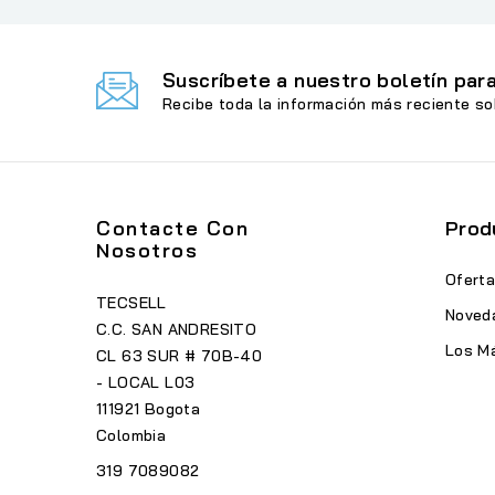
Suscríbete a nuestro boletín para
Recibe toda la información más reciente so
Contacte Con
Prod
Nosotros
Ofert
TECSELL
Noved
C.C. SAN ANDRESITO
Los M
CL 63 SUR # 70B-40
- LOCAL L03
111921 Bogota
Colombia
319 7089082