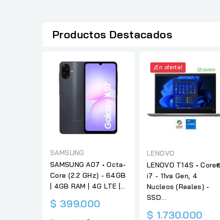
Productos Destacados
¡En oferta!
SAMSUNG
LENOVO
SAMSUNG A07 • Octa-
LENOVO T14S • Core
Core (2.2 GHz) - 64GB
i7 - 11va Gen, 4
| 4GB RAM | 4G LTE |...
Nucleos (Reales) -
SSD...
$ 399.000
$ 1.730.000