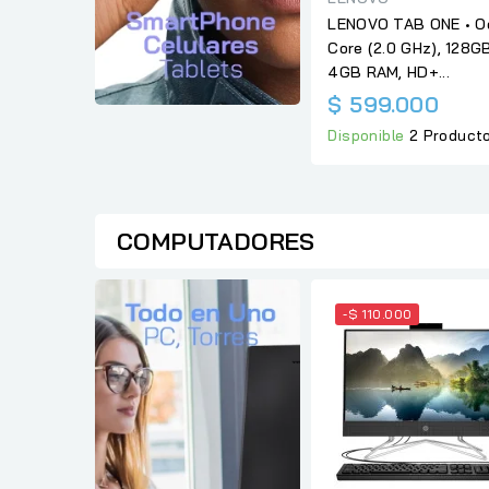
LENOVO TAB ONE • O
Core (2.0 GHz), 128G
4GB RAM, HD+...
$ 599.000
Disponible
2 Product
COMPUTADORES
-$ 110.000