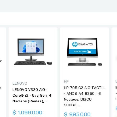
HP
LENOVO
®
HP 705 G2 AIO TACTIL
LENOVO V330 AIO •
• AMD® A4 8350 - 6
Core® i3 - 8va Gen, 4
Nucleos, DISCO
Nucleos (Reales),...
500GB,...
$ 1.099.000
$ 995.000