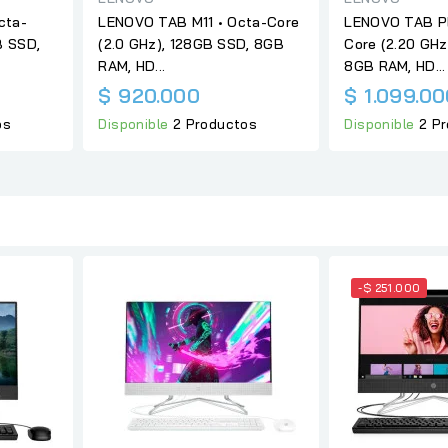
cta-
LENOVO TAB M11 • Octa-Core
LENOVO TAB P
B SSD,
(2.0 GHz), 128GB SSD, 8GB
Core (2.20 GH
RAM, HD...
8GB RAM, HD...
$ 920.000
$ 1.099.0
os
Disponible
2 Productos
Disponible
2 P
-$ 251.000