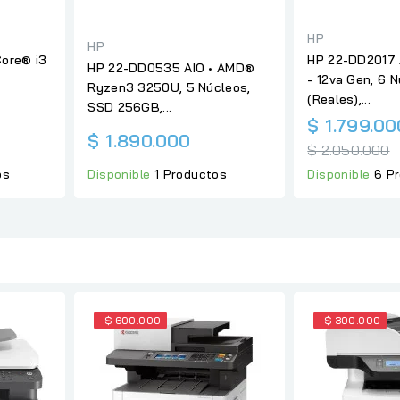
HP
HP
Core® i3
HP 22-DD2017 
HP 22-DD0535 AIO • AMD®
- 12va Gen, 6 
Ryzen3 3250U, 5 Núcleos,
(Reales),...
SSD 256GB,...
cio
$ 1.799.00
$ 1.890.000
ular
$ 2.050.000
os
Disponible
6 P
Disponible
1 Productos
-$ 600.000
-$ 300.000