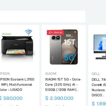
¡En oferta!
EPSON
XIAOMI
DELL
EPSON Ecotank L3150
XIAOMI 15T 5G • Octa-
DELL 74
- WIFI, Multifuncional
Core (3.25 GHz) AI -
Core® i5
Color • USADO
512GB | 12GB RAM |...
Nucleos 
DISCO...
$ 580.000
$ 2.390.000
$ 1.6