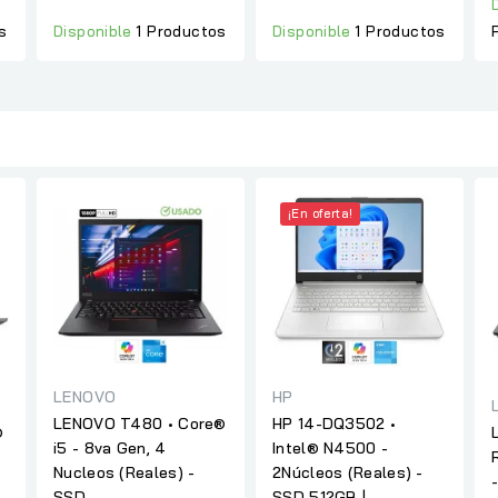
s
Disponible
1 Productos
Disponible
1 Productos
¡En oferta!
LENOVO
HP
LENOVO T480 • Core®
HP 14-DQ3502 •
®
i5 - 8va Gen, 4
Intel® N4500 -
Nucleos (Reales) -
2Núcleos (Reales) -
SSD...
SSD 512GB |...