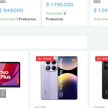
SSD...
SSD...
$ 1.795.000
$ 949.000
$ 1.5
Disponible
2
Productos
Disponible
1 Productos
Disponib
¡En oferta!
¡En ofer
XIAOMI
XIAOMI