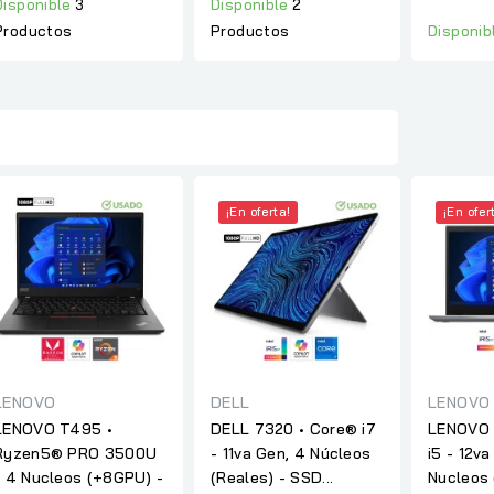
Disponible
3
Disponible
2
Disponib
Productos
Productos
¡En oferta!
¡En ofer
DELL
LENOVO
LENOVO
DELL 7320 • Core® i7
LENOVO T495 •
LENOVO 
- 11va Gen, 4 Núcleos
Ryzen5® PRO 3500U
i5 - 12va
(Reales) - SSD...
- 4 Nucleos (+8GPU) -
Nucleos 