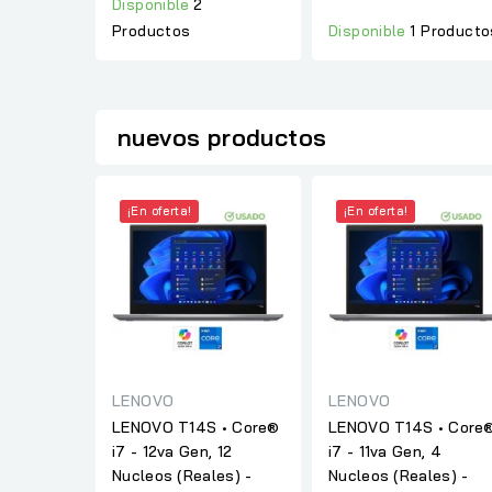
Disponible
2
Disponible
1 Producto
Productos
nuevos productos
¡En oferta!
¡En oferta!
LENOVO
LENOVO
LENOVO T14S • Core®
LENOVO T14S • Core
i7 - 12va Gen, 12
i7 - 11va Gen, 4
Nucleos (Reales) -
Nucleos (Reales) -