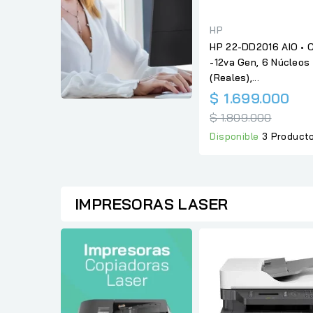
HP
HP 22-DD2016 AIO • 
-12va Gen, 6 Núcleos
(Reales),...
Pre
$ 1.699.000
reg
$ 1.809.000
Disponible
3 Product
IMPRESORAS LASER