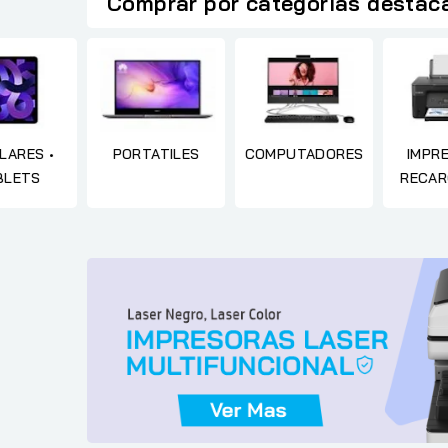
Comprar por categorías destac
LARES •
PORTATILES
COMPUTADORES
IMPR
BLETS
RECAR