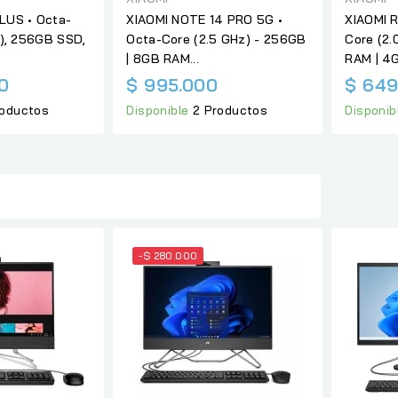
LUS • Octa-
XIAOMI NOTE 14 PRO 5G •
XIAOMI R
z), 256GB SSD,
Octa-Core (2.5 GHz) - 256GB
Core (2.
| 8GB RAM...
RAM | 4G.
00
$ 995.000
$ 649
roductos
Disponible
2 Productos
Disponib
-$ 280.000