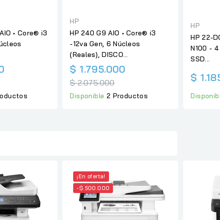
HP
HP
AIO • Core® i3
HP 240 G9 AIO • Core® i3
HP 22-DG
Núcleos
-12va Gen, 6 Núcleos
N100 - 4
(Reales), DISCO...
SSD...
Precio
Precio
0
$ 1.795.000
$ 1.1
regular
regular
$ 2.075.000
roductos
Disponible
2 Productos
Disponib
¡En oferta!
-$ 500.000