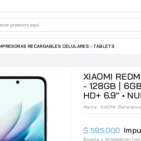
MPRESORAS RECARGABLES
CELULARES • TABLETS
XIAOMI REDMI 
- 128GB | 6G
HD+ 6.9" • N
Marca :
XIAOMI
Referenci
Impu
$ 595.000
Bogota y Alrededores has