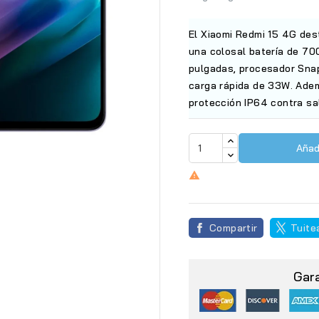
El Xiaomi Redmi 15 4G des
una colosal batería de 70
pulgadas, procesador Snap
carga rápida de 33W. Adem
protección IP64 contra sa
Añadi

Compartir
Tuite
Gar