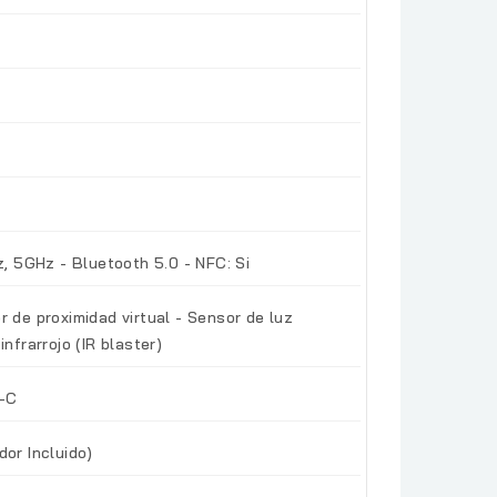
z, 5GHz - Bluetooth 5.0 - NFC: Si
r de proximidad virtual - Sensor de luz
nfrarrojo (IR blaster)
e-C
or Incluido)