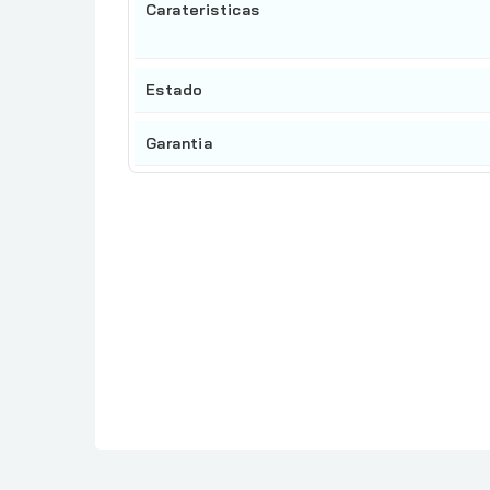
Carateristicas
Estado
Garantia
Referencia
: REDMI 15
En stock
: 2 Artículos