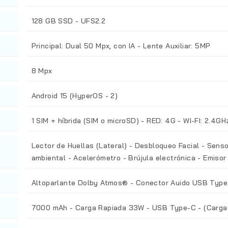
128 GB SSD - UFS2.2
Principal: Dual 50 Mpx, con IA - Lente Auxiliar: 5MP
8 Mpx
Android 15 (HyperOS - 2)
1 SIM + híbrida (SIM o microSD) - RED: 4G - WI-FI: 2.4GH
Lector de Huellas (Lateral) - Desbloqueo Facial - Senso
ambiental - Acelerómetro - Brújula electrónica - Emisor i
Altoparlante Dolby Atmos® - Conector Auido USB Typ
7000 mAh - Carga Rapiada 33W - USB Type-C - (Cargad