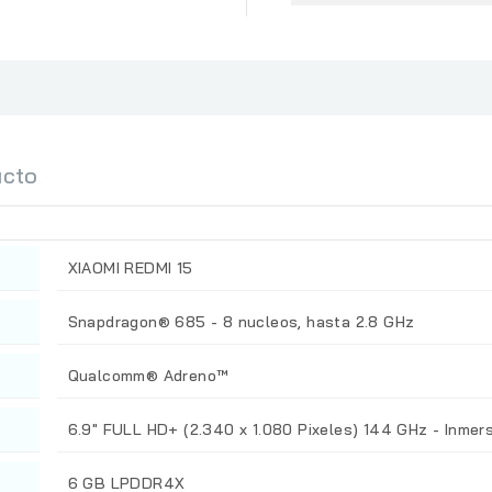
ucto
XIAOMI REDMI 15
Snapdragon® 685 - 8 nucleos, hasta 2.8 GHz
Qualcomm® Adreno™
6.9" FULL HD+ (2.340 x 1.080 Pixeles) 144 GHz - Inmer
6 GB LPDDR4X