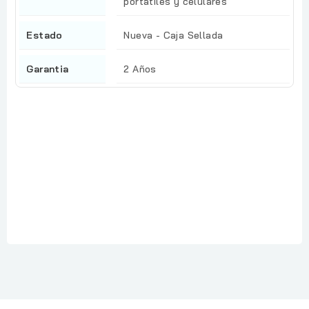
portátiles y celulares
Estado
Nueva - Caja Sellada
Garantia
2 Años
Referencia
: Pixma G4170
En stock
: 2 Artículos