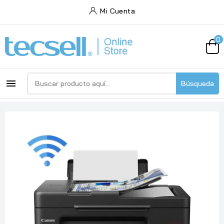
Mi Cuenta
0

Búsqueda