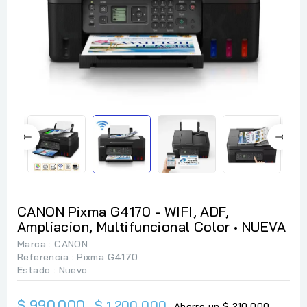
CANON Pixma G4170 - WIFI, ADF,
Ampliacion, Multifuncional Color • NUEVA
Marca :
CANON
Referencia
: Pixma G4170
Estado :
Nuevo
$ 990.000
$ 1.200.000
Ahorre un $ 210.000