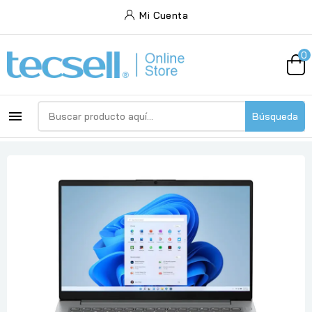
Mi Cuenta
0

Búsqueda