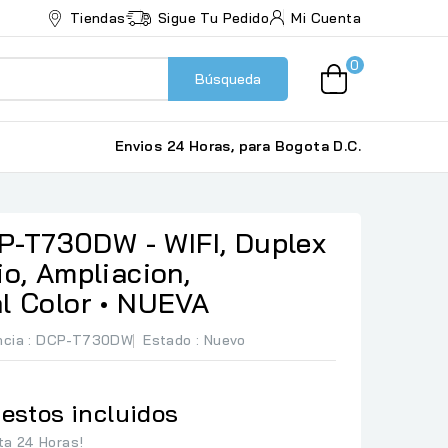
Tiendas
Sigue Tu Pedido
Mi Cuenta
0
Búsqueda
Envios 24 Horas, para Bogota D.C.
-T730DW - WIFI, Duplex
io, Ampliacion,
l Color • NUEVA
ncia
: DCP-T730DW
Estado :
Nuevo
estos incluidos
ta 24 Horas!