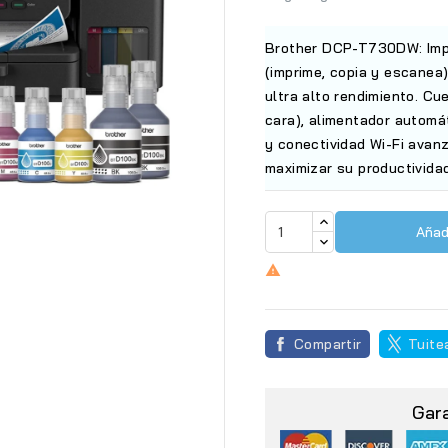
Brother DCP-T730DW: Impre
(imprime, copia y escanea
ultra alto rendimiento. C
cara), alimentador automá
y conectividad Wi-Fi avan
maximizar su productivida
Añadi

Compartir
Tuite
Gar