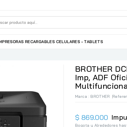
MPRESORAS RECARGABLES
CELULARES • TABLETS
BROTHER DCP
Imp, ADF Ofic
Multifunciona
Marca :
BROTHER
Refere
Impu
$ 869.000
Bogota y Alrededores has