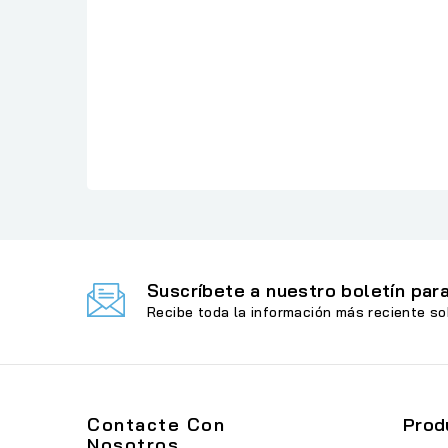
Referencia
: DCP-T730DW
En stock
: 3 Artículos
Suscríbete a nuestro boletín para
Recibe toda la información más reciente so
Contacte Con
Prod
Nosotros