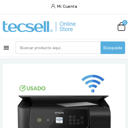
Mi Cuenta
0

Búsqueda