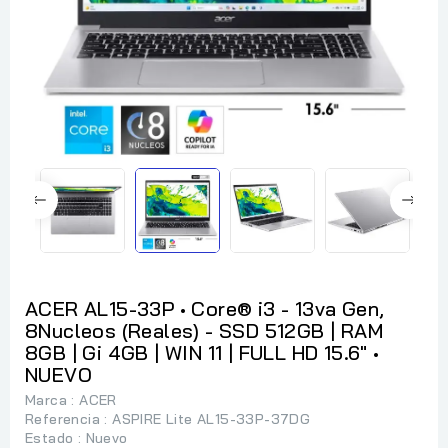
ACER AL15-33P • Core® i3 - 13va Gen,
8Nucleos (Reales) - SSD 512GB | RAM
8GB | Gi 4GB | WIN 11 | FULL HD 15.6" •
NUEVO
Marca :
ACER
Referencia
: ASPIRE Lite AL15-33P-37DG
Estado :
Nuevo