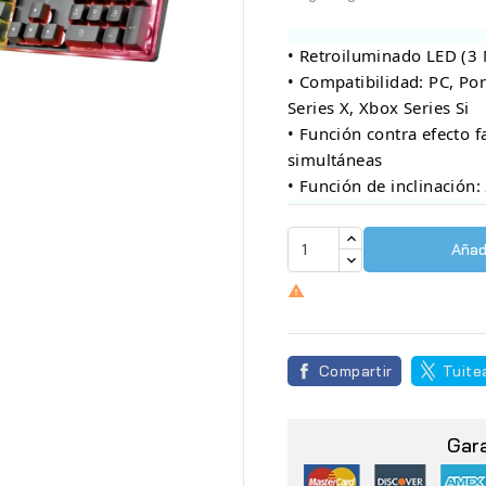
• Retroiluminado LED (3
• Compatibilidad: PC, Po
Series X, Xbox Series Si
• Función contra efecto f
simultáneas
• Función de inclinación:
Añadi

Compartir
Tuite
Gar