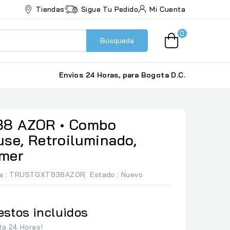
Tiendas
Sigue Tu Pedido
Mi Cuenta
0
Búsqueda
Envios 24 Horas, para Bogota D.C.
8 AZOR • Combo
se, Retroiluminado,
amer
a
: TRUSTGXT838AZOR
Estado :
Nuevo
stos incluidos
ta 24 Horas!