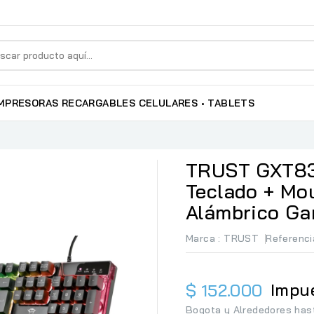
MPRESORAS RECARGABLES
CELULARES • TABLETS
TRUST GXT83
Teclado + Mou
Alámbrico G
Marca :
TRUST
Referenci
Impue
$ 152.000
Bogota y Alrededores has