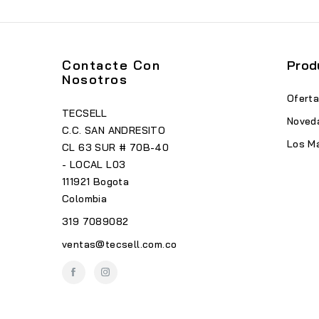
Contacte Con
Prod
Nosotros
Ofert
TECSELL
Noved
C.C. SAN ANDRESITO
Los M
CL 63 SUR # 70B-40
- LOCAL L03
111921 Bogota
Colombia
319 7089082
ventas@tecsell.com.co