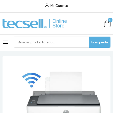
Mi Cuenta
0

Búsqueda