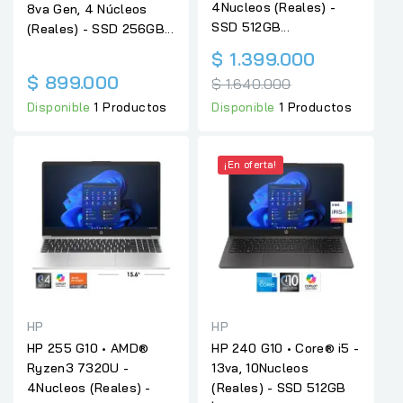
4Nucleos (Reales) -
8va Gen, 4 Núcleos
SSD 512GB...
(Reales) - SSD 256GB...
Precio
$ 1.399.000
regular
$ 899.000
$ 1.640.000
Disponible
1 Productos
Disponible
1 Productos
¡En oferta!
HP
HP
HP 255 G10 • AMD®
HP 240 G10 • Core® i5 -
Ryzen3 7320U -
13va, 10Nucleos
4Nucleos (Reales) -
(Reales) - SSD 512GB