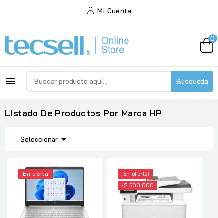
Mi Cuenta
0

Búsqueda
Listado De Productos Por Marca HP

Seleccionar
¡En oferta!
¡En oferta!
-$ 500.000