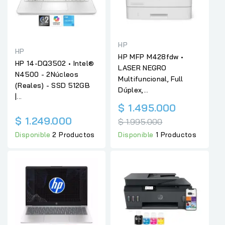
HP
HP
HP MFP M428fdw •
HP 14-DQ3502 • Intel®
LASER NEGRO
N4500 - 2Núcleos
Multifuncional, Full
(Reales) - SSD 512GB
Dúplex,...
|...
Precio
$ 1.495.000
regular
$ 1.249.000
$ 1.995.000
Disponible
2 Productos
Disponible
1 Productos