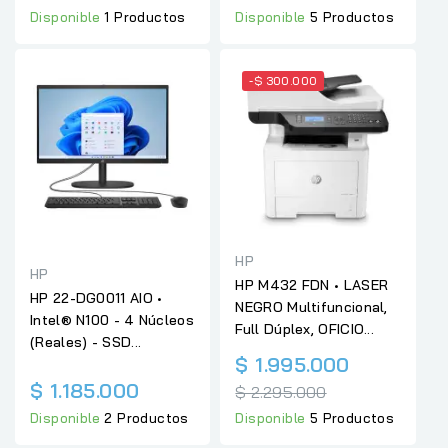
Disponible
1 Productos
Disponible
5 Productos
-$ 300.000
HP
HP
HP M432 FDN • LASER
HP 22-DG0011 AIO •
NEGRO Multifuncional,
Intel® N100 - 4 Núcleos
Full Dúplex, OFICIO...
(Reales) - SSD...
Precio
$ 1.995.000
regular
$ 1.185.000
$ 2.295.000
Disponible
2 Productos
Disponible
5 Productos