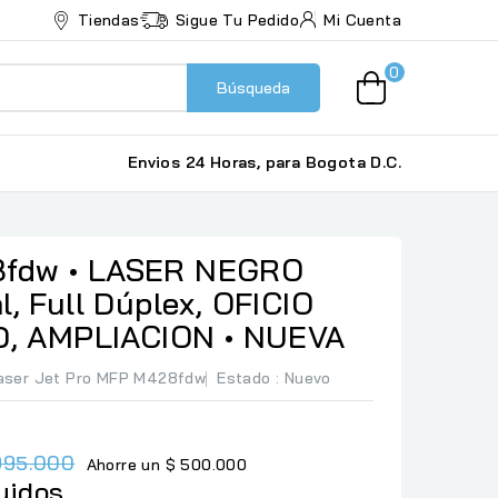
Tiendas
Sigue Tu Pedido
Mi Cuenta
0
Búsqueda
Envios 24 Horas, para Bogota D.C.
fdw • LASER NEGRO
l, Full Dúplex, OFICIO
ED, AMPLIACION • NUEVA
Laser Jet Pro MFP M428fdw
Estado :
Nuevo
.995.000
Ahorre un $ 500.000
uidos