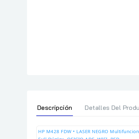
Descripción
Detalles Del Prod
HP M428 FDW
•
LASER NEGRO Multifuncion
Full Dúplex, OFICIO ADF, WIFI, RED,