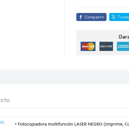
Compartir
Tuite
Gar
ucto
al,
• Fotocopiadora multifunción LASER NEGRO (Imprime, Cop