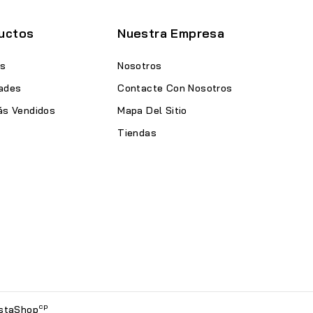
uctos
Nuestra Empresa
as
Nosotros
ades
Contacte Con Nosotros
ás Vendidos
Mapa Del Sitio
Tiendas
cp
estaShop