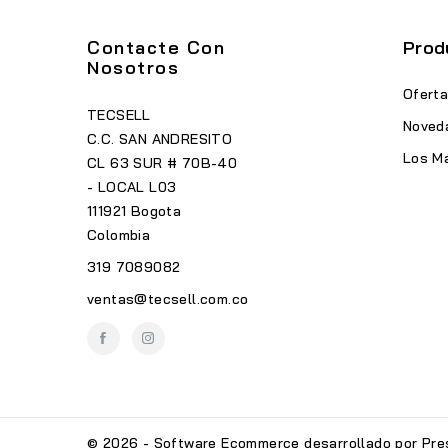
Contacte Con
Prod
Nosotros
Ofert
TECSELL
Noved
C.C. SAN ANDRESITO
Los M
CL 63 SUR # 70B-40
- LOCAL L03
111921 Bogota
Colombia
319 7089082
ventas@tecsell.com.co
© 2026 - Software Ecommerce desarrollado por Pr