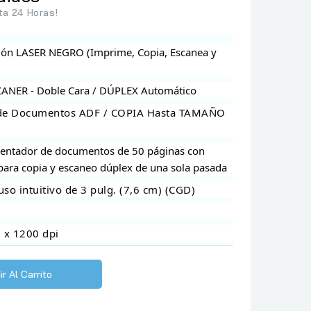
ta 24 Horas!
ción LASER NEGRO (Imprime, Copia, Escanea y
CANER - Doble Cara / DÚPLEX Automático
n de Documentos ADF / COPIA Hasta TAMAÑO
imentador de documentos de 50 páginas con
para copia y escaneo dúplex de una sola pasada
e uso intuitivo de 3 pulg. (7,6 cm) (CGD)
0 x 1200 dpi
r Al Carrito