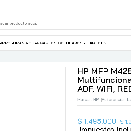
MPRESORAS RECARGABLES
CELULARES • TABLETS
HP MFP M428
Multifunciona
ADF, WIFI, R
Marca :
HP
Referencia
: 
$ 1.495.000
$ 1
Impuestos incl