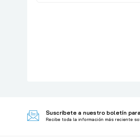
Referencia
: Laser Jet Pro MFP M428fdw
En stock
: 1 Artículo
Suscríbete a nuestro boletín para
Recibe toda la información más reciente so