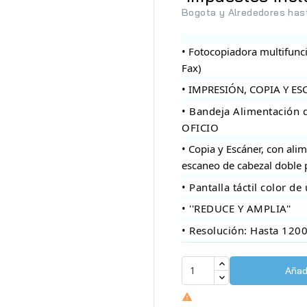
Bogota y Alrededores has
• Fotocopiadora multifun
Fax)
• IMPRESIÓN, COPIA Y ES
• Bandeja Alimentació
OFICIO
• Copia y Escáner, con al
escaneo de cabezal doble 
• Pantalla táctil color d
• ''REDUCE Y AMPLIA''
• Resolución: Hasta 120
Añadi
