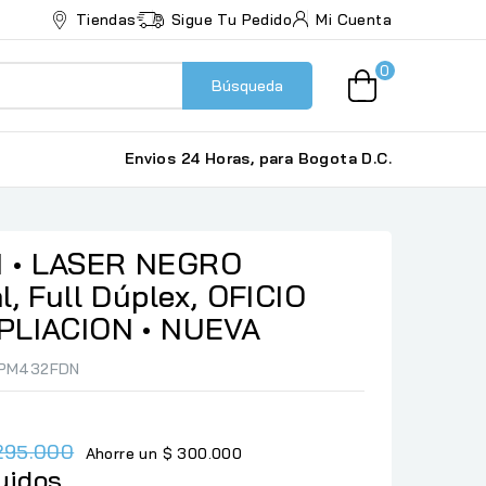
Tiendas
Sigue Tu Pedido
Mi Cuenta
0
Búsqueda
Envios 24 Horas, para Bogota D.C.
 • LASER NEGRO
l, Full Dúplex, OFICIO
PLIACION • NUEVA
HPM432FDN
.295.000
Ahorre un $ 300.000
uidos