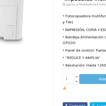
Bogota y Alrededores has
• Fotocopiadora multifu
y Fax)
• IMPRESIÓN, COPIA Y ES
• Bandeja Alimentació
OFICIO
• Panel de control: Pantal
• ''REDUCE Y AMPLIA''
• Resolución: Hasta 120
Añadi

Compartir
Tuite