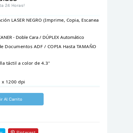
ta 24 Horas!
nción LASER NEGRO (Imprime, Copia, Escanea
CANER - Doble Cara / DÚPLEX Automático
n de Documentos ADF / COPIA Hasta TAMAÑO
la táctil a color de 4.3"
0 x 1200 dpi
r Al Carrito
ar
Pinterest