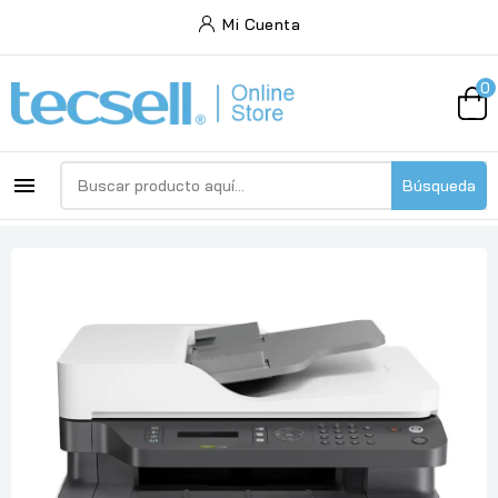
Mi Cuenta
0

Búsqueda